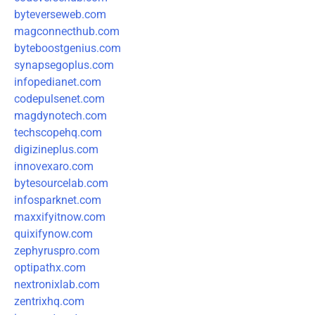
byteverseweb.com
magconnecthub.com
byteboostgenius.com
synapsegoplus.com
infopedianet.com
codepulsenet.com
magdynotech.com
techscopehq.com
digizineplus.com
innovexaro.com
bytesourcelab.com
infosparknet.com
maxxifyitnow.com
quixifynow.com
zephyruspro.com
optipathx.com
nextronixlab.com
zentrixhq.com