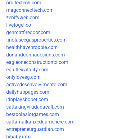
orbitextech.com
magconnecttech.com
zenifyweb.com
livetogel.co
genmatfiredoor.com
findlascegasproperties.com
healthhavenrobbie.com
donanddonnadesigns.com
eagleoneconstructiontx.com
equiflexvitality.com
onlylovesg.com
activedesenvolvimento.com
dailyhubpages.com
idnplaysbobet.com
sattakingvikidadacall.com
bestbolaslotgames.com
sattamatkafixedgamehere.com
entrepreneurguardian.com
hibaby.info