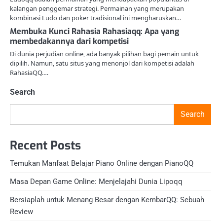
kalangan penggemar strategi. Permainan yang merupakan
kombinasi Ludo dan poker tradisional ini mengharuskan…
Membuka Kunci Rahasia Rahasiaqq: Apa yang
membedakannya dari kompetisi
Di dunia perjudian online, ada banyak pilihan bagi pemain untuk
dipilih. Namun, satu situs yang menonjol dari kompetisi adalah
RahasiaQQ.…
Search
Search
Recent Posts
Temukan Manfaat Belajar Piano Online dengan PianoQQ
Masa Depan Game Online: Menjelajahi Dunia Lipoqq
Bersiaplah untuk Menang Besar dengan KembarQQ: Sebuah
Review