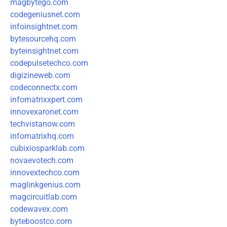
magbytego.com
codegeniusnet.com
infoinsightnet.com
bytesourcehq.com
byteinsightnet.com
codepulsetechco.com
digizineweb.com
codeconnectx.com
infomatrixxpert.com
innovexaronet.com
techvistanow.com
infomatrixhq.com
cubixiosparklab.com
novaevotech.com
innovextechco.com
maglinkgenius.com
magcircuitlab.com
codewavex.com
byteboostco.com