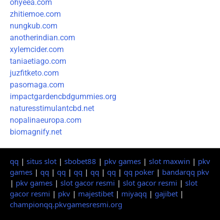
ohyeea.com
zhitiemoe.com
nungkub.com
anotherindian.com
xylemcider.com
taniaetiago.com
juzfitketo.com
pasomaga.com
impactgardencbdgummies.org
naturesstimulantcbd.net
nopalinaeuropa.com
biomagnify.net
qq
|
situs slot
|
sbobet88
|
pkv games
|
slot maxwin
|
pkv
games
|
qq
|
qq
|
qq
|
qq
|
qq
|
qq poker
|
bandarqq pkv
|
pkv games
|
slot gacor resmi
|
slot gacor resmi
|
slot
gacor resmi
|
pkv
|
majestibet
|
miyaqq
|
gajibet
|
championqq.pkvgamesresmi.org