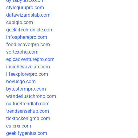
dynabytesco.com
stylegurupro.com
datawizardslab.com
cubiqio.com
geeklifechronicle.com
infospherepro.com
foodiesavorpro.com
vortexohq.com
epicadventurepro.com
insightwavelab.com
lifeexplorerpro.com
novusgo.com
bytestormpro.com
wanderlustchrono.com
culturetrendlab.com
trendsensehub.com
ticktockenigma.com
eulerxr.com
geekifygenius.com