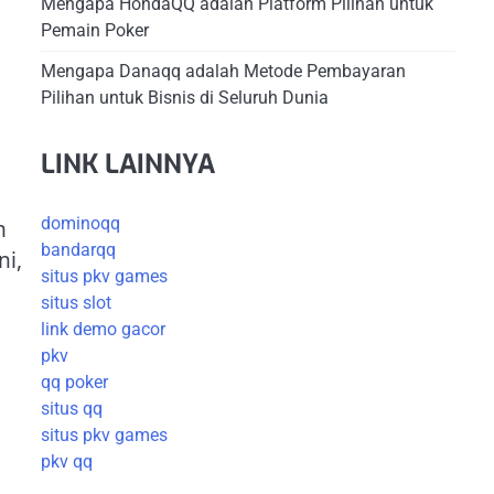
Mengapa HondaQQ adalah Platform Pilihan untuk
Pemain Poker
Mengapa Danaqq adalah Metode Pembayaran
Pilihan untuk Bisnis di Seluruh Dunia
LINK LAINNYA
dominoqq
m
bandarqq
ni,
situs pkv games
situs slot
link demo gacor
pkv
qq poker
situs qq
situs pkv games
pkv qq