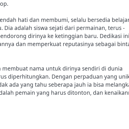
kop.
rendah hati dan membumi, selalu bersedia belaja
Dia adalah siswa sejati dari permainan, terus -
dorong dirinya ke ketinggian baru. Dedikasi in
kannya dan memperkuat reputasinya sebagai bin
membuat nama untuk dirinya sendiri di dunia
arus diperhitungkan. Dengan perpaduan yang uni
tidak ada yang tahu seberapa jauh ia bisa melang
 adalah pemain yang harus ditonton, dan kenaika