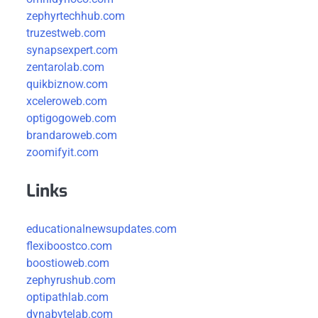
zephyrtechhub.com
truzestweb.com
synapsexpert.com
zentarolab.com
quikbiznow.com
xceleroweb.com
optigogoweb.com
brandaroweb.com
zoomifyit.com
Links
educationalnewsupdates.com
flexiboostco.com
boostioweb.com
zephyrushub.com
optipathlab.com
dynabytelab.com