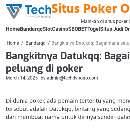
Situs Poker 
Skip
to
content
Mainkan di situs poker
Home
Bandarqq
Slot
Casino
SBOBET
Togel
Situs Judi O
Home
Bandarqq
Bangkitnya Datukqq: Bagaimana satu
Bangkitnya Datukqq: Baga
peluang di poker
March 14, 2025
by
admin@techdynogo.com
Di dunia poker, ada pemain tertentu yang meno
tersebut adalah Datukqq, bintang yang sedan
dan membuat nama untuk dirinya sendiri dalam