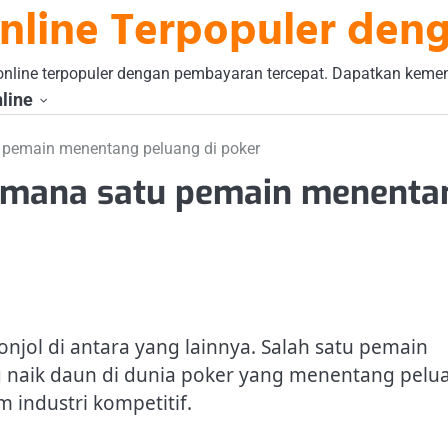
Online Terpopuler de
 online terpopuler dengan pembayaran tercepat. Dapatkan ke
nline
 pemain menentang peluang di poker
imana satu pemain menenta
njol di antara yang lainnya. Salah satu pemain
g naik daun di dunia poker yang menentang pelu
 industri kompetitif.