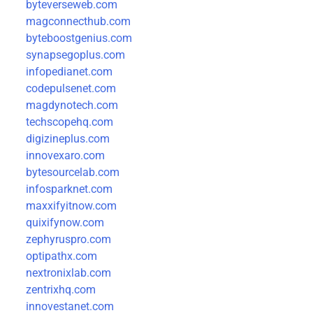
byteverseweb.com
magconnecthub.com
byteboostgenius.com
synapsegoplus.com
infopedianet.com
codepulsenet.com
magdynotech.com
techscopehq.com
digizineplus.com
innovexaro.com
bytesourcelab.com
infosparknet.com
maxxifyitnow.com
quixifynow.com
zephyruspro.com
optipathx.com
nextronixlab.com
zentrixhq.com
innovestanet.com