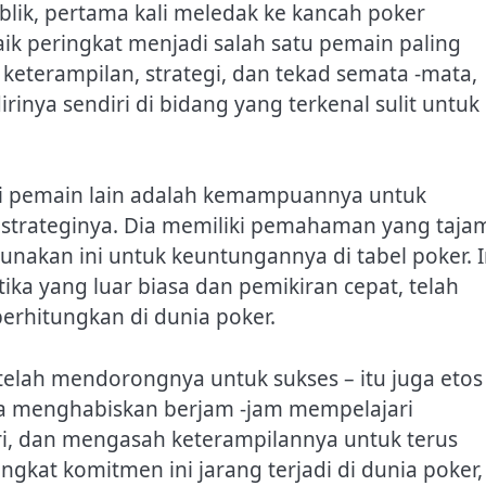
blik, pertama kali meledak ke kancah poker
ik peringkat menjadi salah satu pemain paling
eterampilan, strategi, dan tekad semata -mata,
rinya sendiri di bidang yang terkenal sulit untuk
i pemain lain adalah kemampuannya untuk
trateginya. Dia memiliki pemahaman yang taja
akan ini untuk keuntungannya di tabel poker. I
a yang luar biasa dan pemikiran cepat, telah
rhitungkan di dunia poker.
elah mendorongnya untuk sukses – itu juga etos
ia menghabiskan berjam -jam mempelajari
i, dan mengasah keterampilannya untuk terus
gkat komitmen ini jarang terjadi di dunia poker,