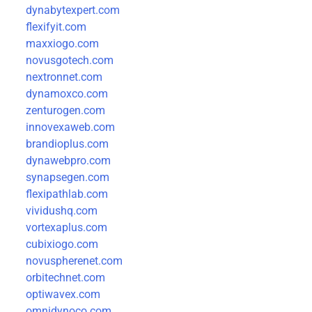
dynabytexpert.com
flexifyit.com
maxxiogo.com
novusgotech.com
nextronnet.com
dynamoxco.com
zenturogen.com
innovexaweb.com
brandioplus.com
dynawebpro.com
synapsegen.com
flexipathlab.com
vividushq.com
vortexaplus.com
cubixiogo.com
novuspherenet.com
orbitechnet.com
optiwavex.com
omnidynoco.com