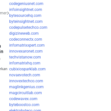
codegeniusnet.com
infoinsightnet.com
amer
bytesourcehq.com
byteinsightnet.com
codepulsetechco.com
digizineweb.com
codeconnectx.com
infomatrixxpert.com
m
in
innovexaronet.com
techvistanow.com
n
infomatrixhq.com
rkan
cubixiosparklab.com
novaevotech.com
innovextechco.com
maglinkgenius.com
magcircuitlab.com
codewavex.com
byteboostco.com
elektrabyteco.com