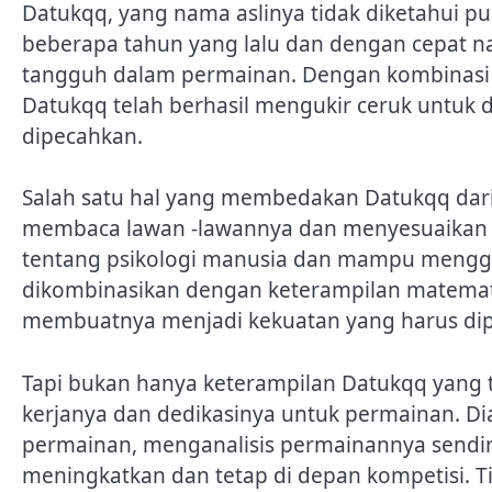
Datukqq, yang nama aslinya tidak diketahui pu
beberapa tahun yang lalu dan dengan cepat na
tangguh dalam permainan. Dengan kombinasi k
Datukqq telah berhasil mengukir ceruk untuk di
dipecahkan.
Salah satu hal yang membedakan Datukqq dar
membaca lawan -lawannya dan menyesuaikan s
tentang psikologi manusia dan mampu menggun
dikombinasikan dengan keterampilan matematik
membuatnya menjadi kekuatan yang harus dipe
Tapi bukan hanya keterampilan Datukqq yang t
kerjanya dan dedikasinya untuk permainan. D
permainan, menganalisis permainannya sendir
meningkatkan dan tetap di depan kompetisi. Tin