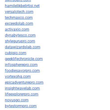
hamilelikbelirtisi.net
versalotech.com
techmaxco.com
exceedolab.com
activaxio.com
dynabytesco.com
stylegurupro.com
datawizardslab.com
cubiqio.com
geeklifechronicle.com
infospherepro.com
foodiesavorpro.com
vortexohq.com
epicadventurepro.com
insightwavelab.com
lifeexplorerpro.com
novusgo.com
bytestormpro.com