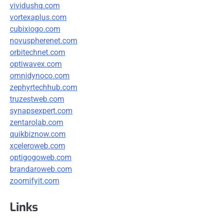
vividushq.com
vortexaplus.com
cubixiogo.com
novuspherenet.com
orbitechnet.com
optiwavex.com
omnidynoco.com
zephyrtechhub.com
truzestweb.com
synapsexpert.com
zentarolab.com
quikbiznow.com
xceleroweb.com
optigogoweb.com
brandaroweb.com
zoomifyit.com
Links