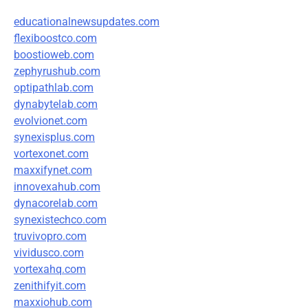
educationalnewsupdates.com
flexiboostco.com
boostioweb.com
zephyrushub.com
optipathlab.com
dynabytelab.com
evolvionet.com
synexisplus.com
vortexonet.com
maxxifynet.com
innovexahub.com
dynacorelab.com
synexistechco.com
truvivopro.com
vividusco.com
vortexahq.com
zenithifyit.com
maxxiohub.com