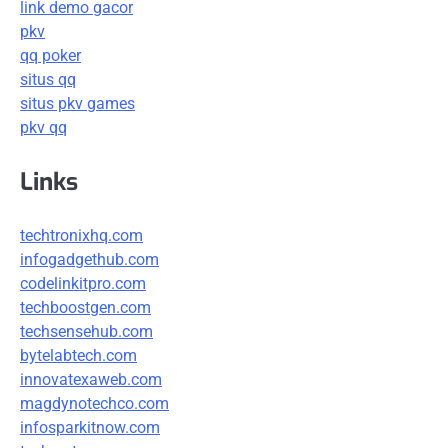
link demo gacor
pkv
qq poker
situs qq
situs pkv games
pkv qq
Links
techtronixhq.com
infogadgethub.com
codelinkitpro.com
techboostgen.com
techsensehub.com
bytelabtech.com
innovatexaweb.com
magdynotechco.com
infosparkitnow.com