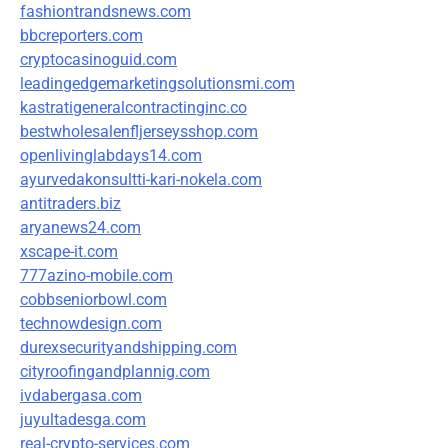
fashiontrandsnews.com
bbcreporters.com
cryptocasinoguid.com
leadingedgemarketingsolutionsmi.com
kastratigeneralcontractinginc.co
bestwholesalenfljerseysshop.com
openlivinglabdays14.com
ayurvedakonsultti-kari-nokela.com
antitraders.biz
aryanews24.com
xscape-it.com
777azino-mobile.com
cobbseniorbowl.com
technowdesign.com
durexsecurityandshipping.com
cityroofingandplannig.com
ivdabergasa.com
juyultadesga.com
real-crypto-services.com