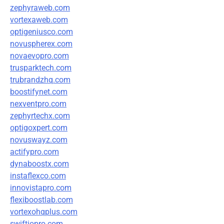
zephyraweb.com
vortexaweb.com
optigeniusco.com
novuspherex.com
novaevopro.com
trusparktech.com
trubrandzhq.com
boostifynet.com
nexventpro.com
zephyrtechx.com
optigoxpert.com
novuswayz.com
actifypro.com
dynaboostx.com
instaflexco.com
innovistapro.com
flexiboostlab.com
vortexohqplus.com
swiftiopro.com