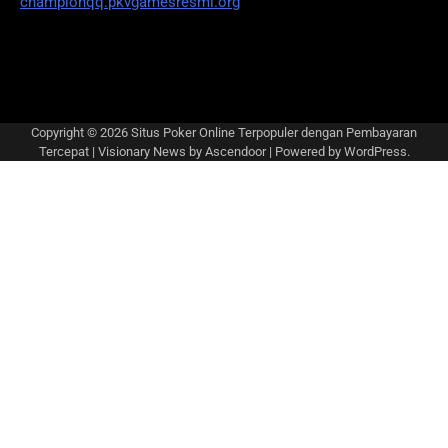
championqq.pkvgamesresmi.org
Copyright © 2026
Situs Poker Online Terpopuler dengan Pembayaran
Tercepat
| Visionary News by
Ascendoor
| Powered by
WordPress
.