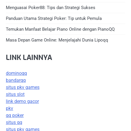
Menguasai Poker88: Tips dan Strategi Sukses
Panduan Utama Strategi Poker: Tip untuk Pemula
Temukan Manfaat Belajar Piano Online dengan PianoQQ
Masa Depan Game Online: Menjelajahi Dunia Lipoqq
LINK LAINNYA
dominoqq
bandarqq
situs pkv games
situs slot
link demo gacor
pkv
qq poker
situs qq
situs pkv games