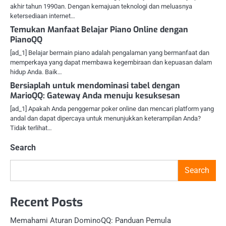
akhir tahun 1990an. Dengan kemajuan teknologi dan meluasnya
ketersediaan internet…
Temukan Manfaat Belajar Piano Online dengan
PianoQQ
[ad_1] Belajar bermain piano adalah pengalaman yang bermanfaat dan
memperkaya yang dapat membawa kegembiraan dan kepuasan dalam
hidup Anda. Baik…
Bersiaplah untuk mendominasi tabel dengan
MarioQQ: Gateway Anda menuju kesuksesan
[ad_1] Apakah Anda penggemar poker online dan mencari platform yang
andal dan dapat dipercaya untuk menunjukkan keterampilan Anda?
Tidak terlihat…
Search
Search
Recent Posts
Memahami Aturan DominoQQ: Panduan Pemula