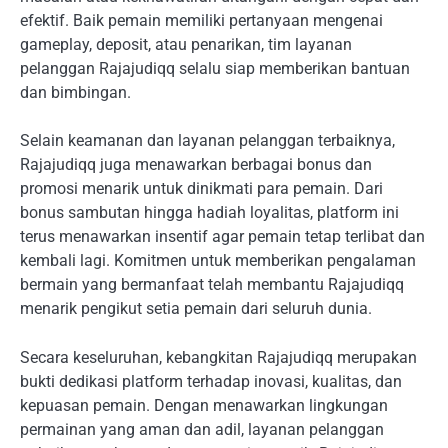
efektif. Baik pemain memiliki pertanyaan mengenai
gameplay, deposit, atau penarikan, tim layanan
pelanggan Rajajudiqq selalu siap memberikan bantuan
dan bimbingan.
Selain keamanan dan layanan pelanggan terbaiknya,
Rajajudiqq juga menawarkan berbagai bonus dan
promosi menarik untuk dinikmati para pemain. Dari
bonus sambutan hingga hadiah loyalitas, platform ini
terus menawarkan insentif agar pemain tetap terlibat dan
kembali lagi. Komitmen untuk memberikan pengalaman
bermain yang bermanfaat telah membantu Rajajudiqq
menarik pengikut setia pemain dari seluruh dunia.
Secara keseluruhan, kebangkitan Rajajudiqq merupakan
bukti dedikasi platform terhadap inovasi, kualitas, dan
kepuasan pemain. Dengan menawarkan lingkungan
permainan yang aman dan adil, layanan pelanggan