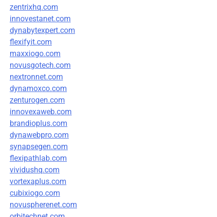
zentrixhq.com
innovestanet.com
dynabytexpert.com
flexifyit.com
maxxiogo.com
novusgotech.com
nextronnet.com
dynamoxco.com
zenturogen.com
innovexaweb.com
brandioplus.com
dynawebpro.com
synapsegen.com
flexipathlab.com
vividushq.com
vortexaplus.com
cubixiogo.com
novuspherenet.com
orbitechnet.com