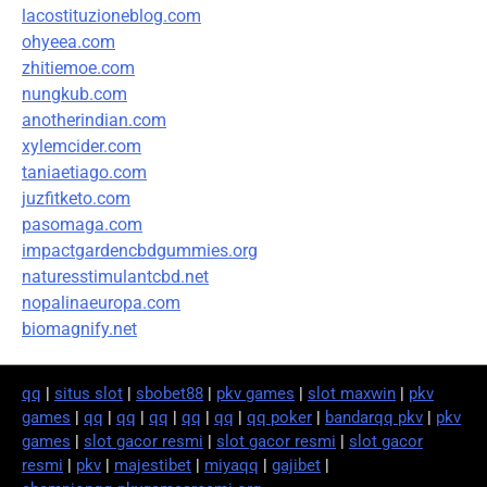
lacostituzioneblog.com
ohyeea.com
zhitiemoe.com
nungkub.com
anotherindian.com
xylemcider.com
taniaetiago.com
juzfitketo.com
pasomaga.com
impactgardencbdgummies.org
naturesstimulantcbd.net
nopalinaeuropa.com
biomagnify.net
qq
|
situs slot
|
sbobet88
|
pkv games
|
slot maxwin
|
pkv
games
|
qq
|
qq
|
qq
|
qq
|
qq
|
qq poker
|
bandarqq pkv
|
pkv
games
|
slot gacor resmi
|
slot gacor resmi
|
slot gacor
resmi
|
pkv
|
majestibet
|
miyaqq
|
gajibet
|