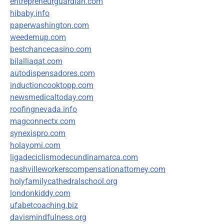
entrepreneurguardian.com
hibaby.info
paperwashington.com
weedemup.com
bestchancecasino.com
bilalliaqat.com
autodispensadores.com
inductioncooktopp.com
newsmedicaltoday.com
roofingnevada.info
magconnectx.com
synexispro.com
holayomi.com
ligadeciclismodecundinamarca.com
nashvilleworkerscompensationattorney.com
holyfamilycathedralschool.org
londonkiddy.com
ufabetcoaching.biz
davismindfulness.org