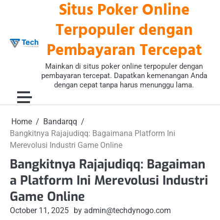
Situs Poker Online
Skip
to
Terpopuler dengan
content
Pembayaran Tercepat
Mainkan di situs poker online terpopuler dengan
pembayaran tercepat. Dapatkan kemenangan Anda
dengan cepat tanpa harus menunggu lama.
Home
Bandarqq
Bangkitnya Rajajudiqq: Bagaimana Platform Ini
Merevolusi Industri Game Online
Bangkitnya Rajajudiqq: Bagaiman
a Platform Ini Merevolusi Industri
Game Online
October 11, 2025
by
admin@techdynogo.com