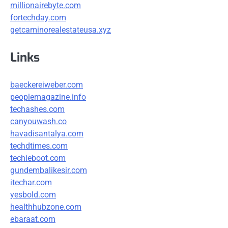
millionairebyte.com
fortechday.com
getcaminorealestateusa.xyz
Links
baeckereiweber.com
peoplemagazine.info
techashes.com
canyouwash.co
havadisantalya.com
techdtimes.com
techieboot.com
gundembalikesir.com
itechar.com
yesbold.com
healthhubzone.com
ebaraat.com