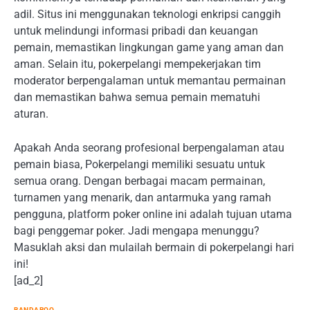
adil. Situs ini menggunakan teknologi enkripsi canggih
untuk melindungi informasi pribadi dan keuangan
pemain, memastikan lingkungan game yang aman dan
aman. Selain itu, pokerpelangi mempekerjakan tim
moderator berpengalaman untuk memantau permainan
dan memastikan bahwa semua pemain mematuhi
aturan.
Apakah Anda seorang profesional berpengalaman atau
pemain biasa, Pokerpelangi memiliki sesuatu untuk
semua orang. Dengan berbagai macam permainan,
turnamen yang menarik, dan antarmuka yang ramah
pengguna, platform poker online ini adalah tujuan utama
bagi penggemar poker. Jadi mengapa menunggu?
Masuklah aksi dan mulailah bermain di pokerpelangi hari
ini!
[ad_2]
BANDARQQ