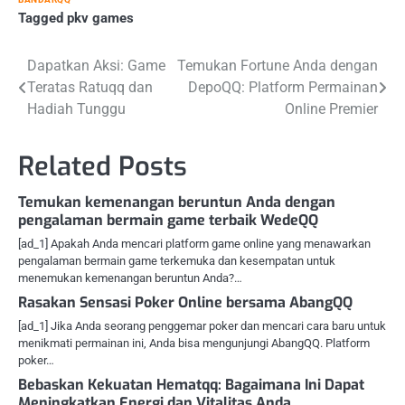
Tagged
pkv games
Post
Dapatkan Aksi: Game
Temukan Fortune Anda dengan
Teratas Ratuqq dan
DepoQQ: Platform Permainan
navigation
Hadiah Tunggu
Online Premier
Related Posts
Temukan kemenangan beruntun Anda dengan
pengalaman bermain game terbaik WedeQQ
[ad_1] Apakah Anda mencari platform game online yang menawarkan
pengalaman bermain game terkemuka dan kesempatan untuk
menemukan kemenangan beruntun Anda?…
Rasakan Sensasi Poker Online bersama AbangQQ
[ad_1] Jika Anda seorang penggemar poker dan mencari cara baru untuk
menikmati permainan ini, Anda bisa mengunjungi AbangQQ. Platform
poker…
Bebaskan Kekuatan Hematqq: Bagaimana Ini Dapat
Meningkatkan Energi dan Vitalitas Anda