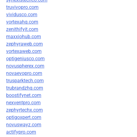
truvivopro.com
vividusco.com
vortexahq.com
zenithifyit.com
maxxiohub.com
zephyraweb.com
vortexaweb.com
optigeniusco.com
novuspherex.com
novaevopro.com
trusparktech.com
trubrandzhq.com
boostifynet.com
nexventpro.com
zephyrtechx.com
optigoxpert.com
novuswayz.com
actifypro.com