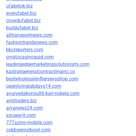
ufabetok.biz
everufabet.biz
crowdufabet.biz
buildufabet.biz
alltransportnews.com
fashiontrandsnews.com
bbcreporters.com
cryptocasinoguid.com
leadingedgemarketingsolutionsmi.com
kastratigeneralcontractinginc.co
bestwholesalenfljerseysshop.com
openlivinglabdays14.com
ayurvedakonsultti-kari-nokela.com
antitraders.biz
aryanews24.com
xscape-it.com
777azino-mobile.com
cobbseniorbowl.com