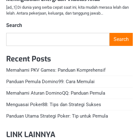
[ad_1] Di dunia yang serba cepat saat ini, kita mudah merasa lelah dan
lelah. Antara pekerjaan, keluarga, dan tanggung jawab…
Search
Search
Recent Posts
Memahami PKV Games: Panduan Komprehensif
Panduan Pemula Domino99: Cara Memulai
Memahami Aturan DominoQQ: Panduan Pemula
Menguasai Poker88: Tips dan Strategi Sukses
Panduan Utama Strategi Poker: Tip untuk Pemula
LINK LAINNYA