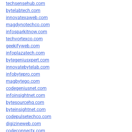
techsensehub.com
bytelabtech.com
innovatexaweb.com
magdynotechco.com
infosparkitnow.com
techvortexco.com
geekifyweb.com
infoplazatech.com
bytegeniusxpert.com
innovatebytelab.com
infobytepro.com
magbytego.com
codegeniusnet.com
infoinsightnet.com
bytesourcehq.com
byteinsightnet.com
codepulsetechco.com
digizineweb.com
codeconnectx.com