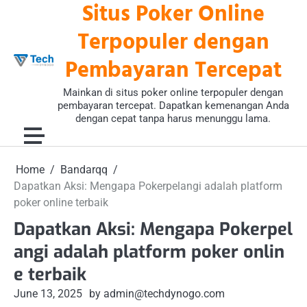
Situs Poker Online
Skip
to
Terpopuler dengan
content
Pembayaran Tercepat
Mainkan di situs poker online terpopuler dengan
pembayaran tercepat. Dapatkan kemenangan Anda
dengan cepat tanpa harus menunggu lama.
Home
Bandarqq
Dapatkan Aksi: Mengapa Pokerpelangi adalah platform
poker online terbaik
Dapatkan Aksi: Mengapa Pokerpel
angi adalah platform poker onlin
e terbaik
June 13, 2025
by
admin@techdynogo.com