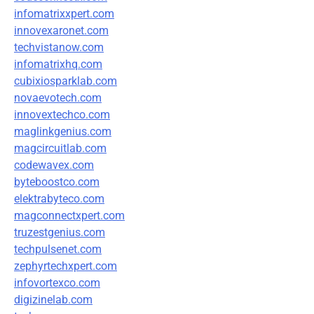
infomatrixxpert.com
innovexaronet.com
techvistanow.com
infomatrixhq.com
cubixiosparklab.com
novaevotech.com
innovextechco.com
maglinkgenius.com
magcircuitlab.com
codewavex.com
byteboostco.com
elektrabyteco.com
magconnectxpert.com
truzestgenius.com
techpulsenet.com
zephyrtechxpert.com
infovortexco.com
digizinelab.com