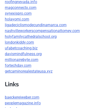
roofingnevada.info
magconnectx.com
synexispro.com
holayomi.com
ligadeciclismodecundinamarca.com
nashvilleworkerscompensationattorney.com
holyfamilycathedralschool.org
londonkiddy.com
ufabetcoaching.biz
davismindfulness.org
millionairebyte.com
fortechday.com
getcaminorealestateusa.xyz
Links
baeckereiweber.com
peoplemagazine.info