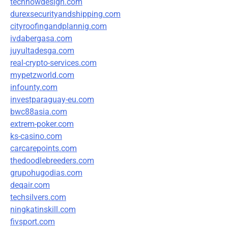
technowdesign.com
durexsecurityandshipping.com
cityroofingandplannig.com
ivdabergasa.com
juyultadesga.com
real-crypto-services.com
mypetzworld.com
infounty.com
investparaguay-eu.com
bwc88asia.com
extrem-poker.com
ks-casino.com
carcarepoints.com
thedoodlebreeders.com
grupohugodias.com
deqair.com
techsilvers.com
ningkatinskill.com
fivsport.com