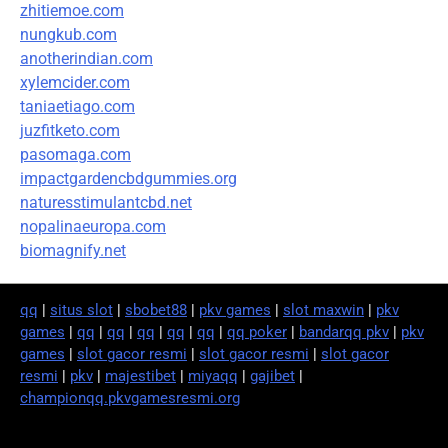
zhitiemoe.com
nungkub.com
anotherindian.com
xylemcider.com
taniaetiago.com
juzfitketo.com
pasomaga.com
impactgardencbdgummies.org
naturesstimulantcbd.net
nopalinaeuropa.com
biomagnify.net
qq
|
situs slot
|
sbobet88
|
pkv games
|
slot maxwin
|
pkv
games
|
qq
|
qq
|
qq
|
qq
|
qq
|
qq poker
|
bandarqq pkv
|
pkv
games
|
slot gacor resmi
|
slot gacor resmi
|
slot gacor
resmi
|
pkv
|
majestibet
|
miyaqq
|
gajibet
|
championqq.pkvgamesresmi.org