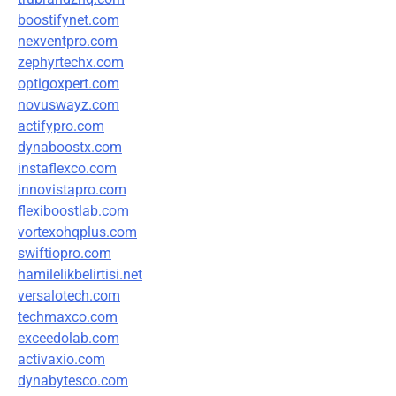
boostifynet.com
nexventpro.com
zephyrtechx.com
optigoxpert.com
novuswayz.com
actifypro.com
dynaboostx.com
instaflexco.com
innovistapro.com
flexiboostlab.com
vortexohqplus.com
swiftiopro.com
hamilelikbelirtisi.net
versalotech.com
techmaxco.com
exceedolab.com
activaxio.com
dynabytesco.com