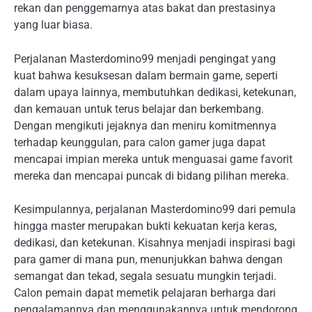
rekan dan penggemarnya atas bakat dan prestasinya
yang luar biasa.
Perjalanan Masterdomino99 menjadi pengingat yang
kuat bahwa kesuksesan dalam bermain game, seperti
dalam upaya lainnya, membutuhkan dedikasi, ketekunan,
dan kemauan untuk terus belajar dan berkembang.
Dengan mengikuti jejaknya dan meniru komitmennya
terhadap keunggulan, para calon gamer juga dapat
mencapai impian mereka untuk menguasai game favorit
mereka dan mencapai puncak di bidang pilihan mereka.
Kesimpulannya, perjalanan Masterdomino99 dari pemula
hingga master merupakan bukti kekuatan kerja keras,
dedikasi, dan ketekunan. Kisahnya menjadi inspirasi bagi
para gamer di mana pun, menunjukkan bahwa dengan
semangat dan tekad, segala sesuatu mungkin terjadi.
Calon pemain dapat memetik pelajaran berharga dari
pengalamannya dan menggunakannya untuk mendorong