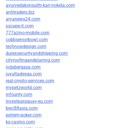
ayurvedakonsultti-kari-nokela.com
antitraders.biz
aryanews24.com
xscape-it.com
777azino-mobile.com
cobbseniorbowl.com
technowdesign.com
durexsecurityandshipping.com
cityroofingandplannig.com
ivdabergasa.com
juyultadesga.com
real-crypto-services.com
mypetzworld.com
infounty.com
investparaguay-eu.com
bwc88asia.com
extrem-poker.com
ks-casino.com