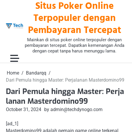
Situs Poker Online
Skip
to
Terpopuler dengan
content
Pembayaran Tercepat
Mainkan di situs poker online terpopuler dengan
pembayaran tercepat. Dapatkan kemenangan Anda
dengan cepat tanpa harus menunggu lama.
Home
Bandarqq
Dari Pemula hingga Master: Perjalanan Masterdomino99
Dari Pemula hingga Master: Perja
lanan Masterdomino99
October 31, 2024
by
admin@techdynogo.com
[ad_1]
Masterdomino99 adalah pemain game online terkenal