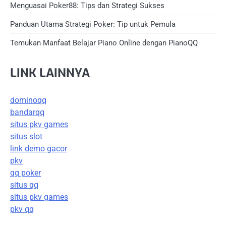
Menguasai Poker88: Tips dan Strategi Sukses
Panduan Utama Strategi Poker: Tip untuk Pemula
Temukan Manfaat Belajar Piano Online dengan PianoQQ
LINK LAINNYA
dominoqq
bandarqq
situs pkv games
situs slot
link demo gacor
pkv
qq poker
situs qq
situs pkv games
pkv qq