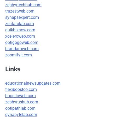
zephyrtechhub.com
truzestweb.com
synapsexpert.com
zentarolab.com
quikbiznow.com
xceleroweb.com
optigogoweb.com
brandaroweb.com
zoomifyit.com
Links
educationalnewsupdates.com
flexiboostco.com
boostioweb.com
zephyrushub.com
optipathlab.com
dynabytelab.com