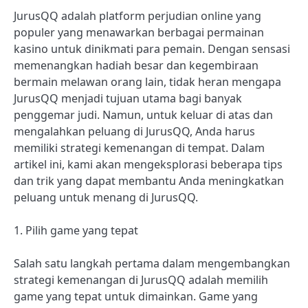
JurusQQ adalah platform perjudian online yang
populer yang menawarkan berbagai permainan
kasino untuk dinikmati para pemain. Dengan sensasi
memenangkan hadiah besar dan kegembiraan
bermain melawan orang lain, tidak heran mengapa
JurusQQ menjadi tujuan utama bagi banyak
penggemar judi. Namun, untuk keluar di atas dan
mengalahkan peluang di JurusQQ, Anda harus
memiliki strategi kemenangan di tempat. Dalam
artikel ini, kami akan mengeksplorasi beberapa tips
dan trik yang dapat membantu Anda meningkatkan
peluang untuk menang di JurusQQ.
1. Pilih game yang tepat
Salah satu langkah pertama dalam mengembangkan
strategi kemenangan di JurusQQ adalah memilih
game yang tepat untuk dimainkan. Game yang