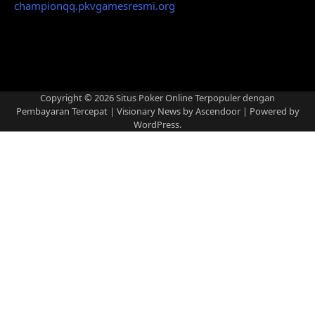
championqq.pkvgamesresmi.org
Copyright © 2026
Situs Poker Online Terpopuler dengan
Pembayaran Tercepat
| Visionary News by
Ascendoor
| Powered by
WordPress
.