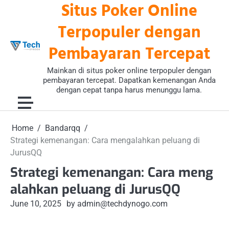
Situs Poker Online
Skip
to
Terpopuler dengan
content
Pembayaran Tercepat
Mainkan di situs poker online terpopuler dengan
pembayaran tercepat. Dapatkan kemenangan Anda
dengan cepat tanpa harus menunggu lama.
Home
Bandarqq
Strategi kemenangan: Cara mengalahkan peluang di
JurusQQ
Strategi kemenangan: Cara meng
alahkan peluang di JurusQQ
June 10, 2025
by
admin@techdynogo.com