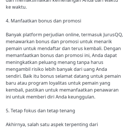
ke waktu.
4. Manfaatkan bonus dan promosi
Banyak platform perjudian online, termasuk JurusQQ,
menawarkan bonus dan promosi untuk menarik
pemain untuk mendaftar dan terus kembali. Dengan
memanfaatkan bonus dan promosi ini, Anda dapat
meningkatkan peluang menang tanpa harus
mengambil risiko lebih banyak dari uang Anda
sendiri. Baik itu bonus selamat datang untuk pemain
baru atau program loyalitas untuk pemain yang
kembali, pastikan untuk memanfaatkan penawaran
ini untuk memberi diri Anda keunggulan.
5. Tetap fokus dan tetap tenang
Akhirnya, salah satu aspek terpenting dari