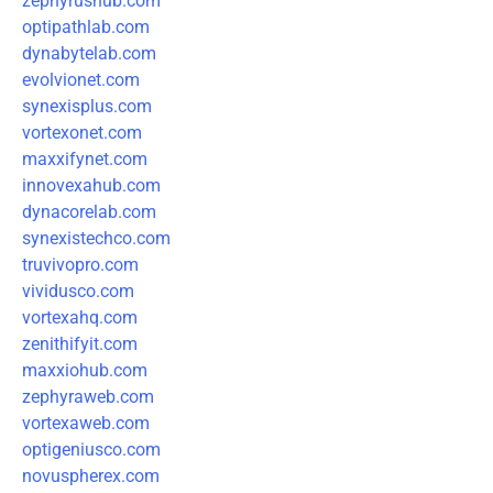
zephyrushub.com
optipathlab.com
dynabytelab.com
evolvionet.com
synexisplus.com
vortexonet.com
maxxifynet.com
innovexahub.com
dynacorelab.com
synexistechco.com
truvivopro.com
vividusco.com
vortexahq.com
zenithifyit.com
maxxiohub.com
zephyraweb.com
vortexaweb.com
optigeniusco.com
novuspherex.com