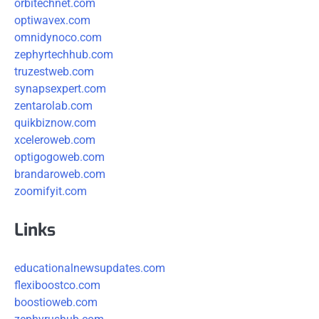
orbitechnet.com
optiwavex.com
omnidynoco.com
zephyrtechhub.com
truzestweb.com
synapsexpert.com
zentarolab.com
quikbiznow.com
xceleroweb.com
optigogoweb.com
brandaroweb.com
zoomifyit.com
Links
educationalnewsupdates.com
flexiboostco.com
boostioweb.com