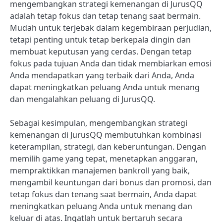
mengembangkan strategi kemenangan di JurusQQ
adalah tetap fokus dan tetap tenang saat bermain.
Mudah untuk terjebak dalam kegembiraan perjudian,
tetapi penting untuk tetap berkepala dingin dan
membuat keputusan yang cerdas. Dengan tetap
fokus pada tujuan Anda dan tidak membiarkan emosi
Anda mendapatkan yang terbaik dari Anda, Anda
dapat meningkatkan peluang Anda untuk menang
dan mengalahkan peluang di JurusQQ.
Sebagai kesimpulan, mengembangkan strategi
kemenangan di JurusQQ membutuhkan kombinasi
keterampilan, strategi, dan keberuntungan. Dengan
memilih game yang tepat, menetapkan anggaran,
mempraktikkan manajemen bankroll yang baik,
mengambil keuntungan dari bonus dan promosi, dan
tetap fokus dan tenang saat bermain, Anda dapat
meningkatkan peluang Anda untuk menang dan
keluar di atas. Ingatlah untuk bertaruh secara