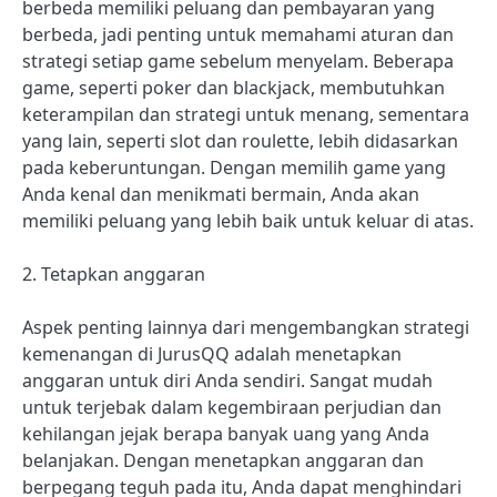
berbeda memiliki peluang dan pembayaran yang
berbeda, jadi penting untuk memahami aturan dan
strategi setiap game sebelum menyelam. Beberapa
game, seperti poker dan blackjack, membutuhkan
keterampilan dan strategi untuk menang, sementara
yang lain, seperti slot dan roulette, lebih didasarkan
pada keberuntungan. Dengan memilih game yang
Anda kenal dan menikmati bermain, Anda akan
memiliki peluang yang lebih baik untuk keluar di atas.
2. Tetapkan anggaran
Aspek penting lainnya dari mengembangkan strategi
kemenangan di JurusQQ adalah menetapkan
anggaran untuk diri Anda sendiri. Sangat mudah
untuk terjebak dalam kegembiraan perjudian dan
kehilangan jejak berapa banyak uang yang Anda
belanjakan. Dengan menetapkan anggaran dan
berpegang teguh pada itu, Anda dapat menghindari