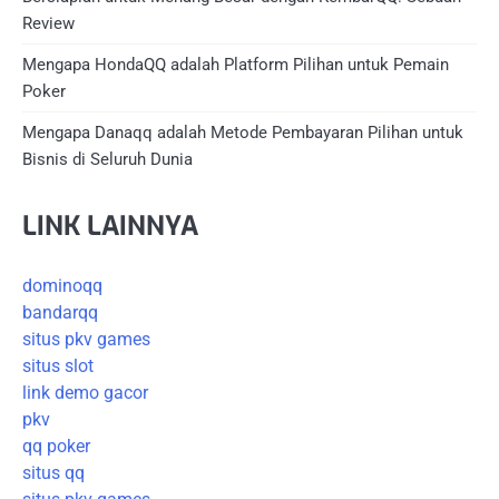
Review
Mengapa HondaQQ adalah Platform Pilihan untuk Pemain
Poker
Mengapa Danaqq adalah Metode Pembayaran Pilihan untuk
Bisnis di Seluruh Dunia
LINK LAINNYA
dominoqq
bandarqq
situs pkv games
situs slot
link demo gacor
pkv
qq poker
situs qq