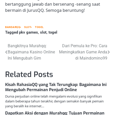
bertanggung jawab dan bersenang -senang saat
bermain di JurusQQ. Semoga beruntung!
BANDARQQ
SLOT
TOGEL
Tagged
pkv games
,
slot
,
togel
Post
Bangkitnya Murahqq:
Dari Pemula ke Pro: Cara
Bagaimana Kasino Online
Meningkatkan Game Anda
navigation
Ini Mengubah Gim
di Maindomino99
Related Posts
Kisah RahasiaQQ yang Tak Terungkap: Bagaimana Ini
Mengubah Permainan Penjudi Online
Dunia perjudian online telah mengalami evolusi yang signifikan
dalam beberapa tahun terakhir, dengan semakin banyak pemain
yang beralih ke internet…
Dapatkan Aksi dengan Murahqq: Tujuan Permainan