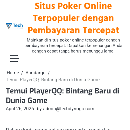
Situs Poker Online
Skip
to
Terpopuler dengan
content
Pembayaran Tercepat
Mainkan di situs poker online terpopuler dengan
pembayaran tercepat. Dapatkan kemenangan Anda
dengan cepat tanpa harus menunggu lama.
Home
Bandarqq
Temui PlayerQQ: Bintang Baru di Dunia Game
Temui PlayerQQ: Bintang Baru di
Dunia Game
April 26, 2026
by
admin@techdynogo.com
Dalam dunia game online yang serba cepat dan