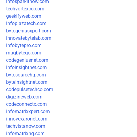
infosparkitnow.com
techvortexco.com
geekifyweb.com
infoplazatech.com
bytegeniusxpert.com
innovatebytelab.com
infobytepro.com
magbytego.com
codegeniusnet.com
infoinsightnet.com
bytesourcehq.com
byteinsightnet.com
codepulsetechco.com
digizineweb.com
codeconnectx.com
infomatrixxpert.com
innovexaronet.com
techvistanow.com
infomatrixhq.com