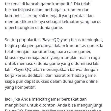
terkenal di kancah game kompetitif. Dia telah
berpartisipasi dalam berbagai turnamen dan
kompetisi, sering kali menjadi yang teratas dan
membuktikan dirinya sebagai kekuatan yang harus
diperhitungkan di dunia game.
Seiring popularitas PlayerQQ yang terus meningkat,
begitu pula pengaruhnya dalam komunitas game. Ia
telah menjadi panutan bagi para calon gamer,
khususnya remaja putri yang mungkin masih ragu
untuk memasuki dunia game yang didominasi laki-
laki. PlayerQQ telah menunjukkan bahwa dengan
kerja keras, dedikasi, dan hasrat terhadap game,
siapa pun dapat sukses dalam dunia game online
yang kompetitif.
Jadi, jika Anda mencari gamer berbakat dan
menghibur untuk ditonton, Anda bisa mengunjungi
PlayerQQ. Dengan keahliannya yang mengesankan,