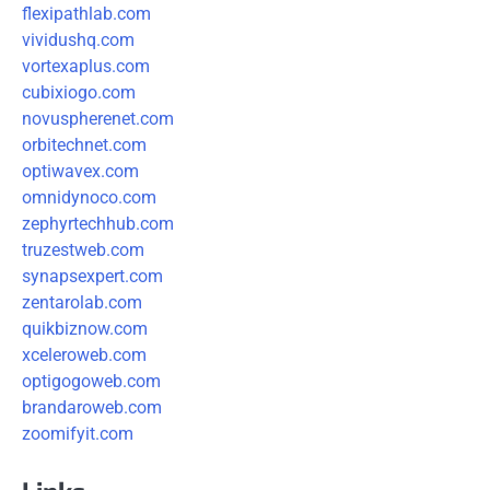
flexipathlab.com
vividushq.com
vortexaplus.com
cubixiogo.com
novuspherenet.com
orbitechnet.com
optiwavex.com
omnidynoco.com
zephyrtechhub.com
truzestweb.com
synapsexpert.com
zentarolab.com
quikbiznow.com
xceleroweb.com
optigogoweb.com
brandaroweb.com
zoomifyit.com