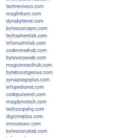
techreviveco.com
maglinkaro.com
dynabytenet.com
bytesourcepro.com
techspherelab.com
infomatrixlab.com
codeversehub.com
byteverseweb.com
magconnecthub.com
byteboostgenius.com
synapsegoplus.com
infopedianet.com
codepulsenet.com
magdynotech.com
techscopehq.com
digizineplus.com
innovexaro.com
bytesourcelab.com