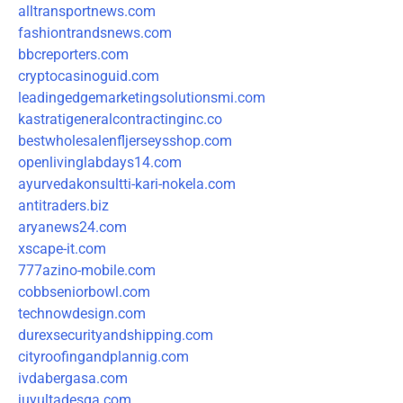
alltransportnews.com
fashiontrandsnews.com
bbcreporters.com
cryptocasinoguid.com
leadingedgemarketingsolutionsmi.com
kastratigeneralcontractinginc.co
bestwholesalenfljerseysshop.com
openlivinglabdays14.com
ayurvedakonsultti-kari-nokela.com
antitraders.biz
aryanews24.com
xscape-it.com
777azino-mobile.com
cobbseniorbowl.com
technowdesign.com
durexsecurityandshipping.com
cityroofingandplannig.com
ivdabergasa.com
juyultadesga.com