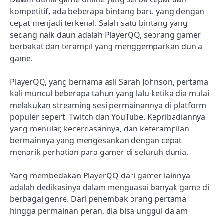
kompetitif, ada beberapa bintang baru yang dengan
cepat menjadi terkenal. Salah satu bintang yang
sedang naik daun adalah PlayerQQ, seorang gamer
berbakat dan terampil yang menggemparkan dunia
game.
PlayerQQ, yang bernama asli Sarah Johnson, pertama
kali muncul beberapa tahun yang lalu ketika dia mulai
melakukan streaming sesi permainannya di platform
populer seperti Twitch dan YouTube. Kepribadiannya
yang menular, kecerdasannya, dan keterampilan
bermainnya yang mengesankan dengan cepat
menarik perhatian para gamer di seluruh dunia.
Yang membedakan PlayerQQ dari gamer lainnya
adalah dedikasinya dalam menguasai banyak game di
berbagai genre. Dari penembak orang pertama
hingga permainan peran, dia bisa unggul dalam