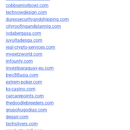
cobbseniorbowl.com
technowdesign.com
durexsecurityandshipping.com
cityroofingandplannig.com
ivdabergasa.com
juyultadesga.com
real-crypto-services.com
mypetzworld.com
infounty.com
investparaguay-eu.com
bwc88asia.com
extrem-poker.com
ks-casino.com
carcarepoints.com
thedoodlebreeders.com
grupohugodias.com
deqair.com
techsilvers.com