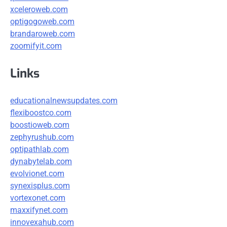
xceleroweb.com
optigogoweb.com
brandaroweb.com
zoomifyit.com
Links
educationalnewsupdates.com
flexiboostco.com
boostioweb.com
zephyrushub.com
optipathlab.com
dynabytelab.com
evolvionet.com
synexisplus.com
vortexonet.com
maxxifynet.com
innovexahub.com