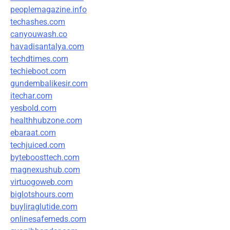
peoplemagazine.info
techashes.com
canyouwash.co
havadisantalya.com
techdtimes.com
techieboot.com
gundembalikesir.com
itechar.com
yesbold.com
healthhubzone.com
ebaraat.com
techjuiced.com
byteboosttech.com
magnexushub.com
virtuogoweb.com
biglotshours.com
buyliraglutide.com
onlinesafemeds.com