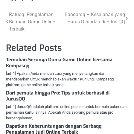
Post
Ratuqq: Pengalaman
Bandarqq – Kesalahan yang
Bermain Game Online
Harus Dihindari di Situs QQ
navigation
Terbaik
Related Posts
Temukan Serunya Dunia Game Online bersama
Kompasqq
[ad_1] Apakah Anda mencari cara yang menyenangkan dan
mendebarkan untuk menghabiskan waktu? Kunjungi Kompasqq –
platform game online terbaik yang…
Dari pemula hingga Pro: Tips untuk berhasil di
JurusQQ
[ad_1] JurusQQ adalah platform online populer untuk bermain poker dan
permainan kartu lainnya. Apakah Anda seorang pemula atau pro
berpengalaman,…
Dapatkan Keberuntungan dengan Serbaqq:
Pengalaman Judi Online Terbaik