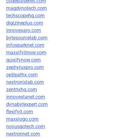
codepulsenet.com
magdynotech.com
techscopehq.com
digizineplus.com
innovexaro.com
bytesourcelab.com
infosparknet.com
maxxifyitnow.com
quixifynow.com
zephyruspro.com
optipathx.com
nextronixlab.com
zentrixhq.com
innovestanet.com
dynabytexpert.com
flexifyit.com
maxxiogo.com
novusgotech.com
nextronnet.com