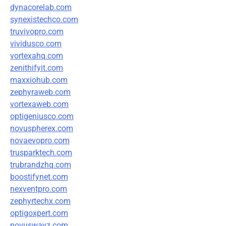
dynacorelab.com
synexistechco.com
truvivopro.com
vividusco.com
vortexahq.com
zenithifyit.com
maxxiohub.com
zephyraweb.com
vortexaweb.com
optigeniusco.com
novuspherex.com
novaevopro.com
trusparktech.com
trubrandzhq.com
boostifynet.com
nexventpro.com
zephyrtechx.com
optigoxpert.com
novuswayz.com