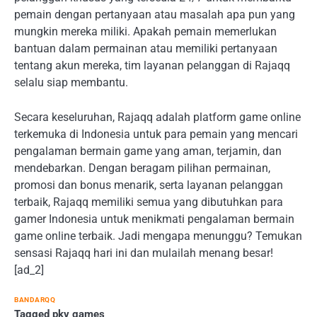
pemain dengan pertanyaan atau masalah apa pun yang
mungkin mereka miliki. Apakah pemain memerlukan
bantuan dalam permainan atau memiliki pertanyaan
tentang akun mereka, tim layanan pelanggan di Rajaqq
selalu siap membantu.
Secara keseluruhan, Rajaqq adalah platform game online
terkemuka di Indonesia untuk para pemain yang mencari
pengalaman bermain game yang aman, terjamin, dan
mendebarkan. Dengan beragam pilihan permainan,
promosi dan bonus menarik, serta layanan pelanggan
terbaik, Rajaqq memiliki semua yang dibutuhkan para
gamer Indonesia untuk menikmati pengalaman bermain
game online terbaik. Jadi mengapa menunggu? Temukan
sensasi Rajaqq hari ini dan mulailah menang besar!
[ad_2]
BANDARQQ
Tagged
pkv games