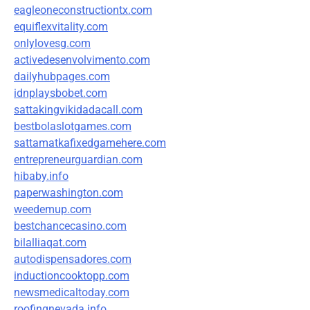
eagleoneconstructiontx.com
equiflexvitality.com
onlylovesg.com
activedesenvolvimento.com
dailyhubpages.com
idnplaysbobet.com
sattakingvikidadacall.com
bestbolaslotgames.com
sattamatkafixedgamehere.com
entrepreneurguardian.com
hibaby.info
paperwashington.com
weedemup.com
bestchancecasino.com
bilalliaqat.com
autodispensadores.com
inductioncooktopp.com
newsmedicaltoday.com
roofingnevada.info