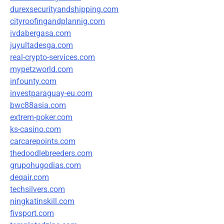
durexsecurityandshipping.com
cityroofingandplannig.com
ivdabergasa.com
juyultadesga.com
real-crypto-services.com
mypetzworld.com
infounty.com
investparaguay-eu.com
bwc88asia.com
extrem-poker.com
ks-casino.com
carcarepoints.com
thedoodlebreeders.com
grupohugodias.com
deqair.com
techsilvers.com
ningkatinskill.com
fivsport.com