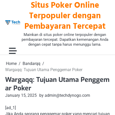
Situs Poker Online
Skip
to
Terpopuler dengan
content
Pembayaran Tercepat
Mainkan di situs poker online terpopuler dengan
pembayaran tercepat. Dapatkan kemenangan Anda
dengan cepat tanpa harus menunggu lama.
Home
Bandarqq
Wargaqq: Tujuan Utama Penggemar Poker
Wargaqq: Tujuan Utama Penggem
ar Poker
January 15, 2025
by
admin@techdynogo.com
[ad_1]
Jika Anda seorang penggemar poker yang mencari tujuan