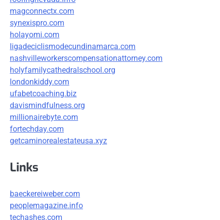
magconnectx.com
synexispro.com
holayomi.com
ligadeciclismodecundinamarca.com
nashvilleworkerscompensationattorney.com
holyfamilycathedralschool.org
londonkiddy.com
ufabetcoaching.biz
davismindfulness.org
millionairebyte.com
fortechday.com
getcaminorealestateusa.xyz
Links
baeckereiweber.com
peoplemagazine.info
techashes.com