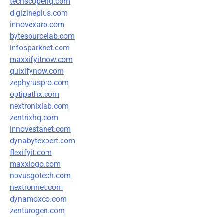
techscopehq.com
digizineplus.com
innovexaro.com
bytesourcelab.com
infosparknet.com
maxxifyitnow.com
quixifynow.com
zephyruspro.com
optipathx.com
nextronixlab.com
zentrixhq.com
innovestanet.com
dynabytexpert.com
flexifyit.com
maxxiogo.com
novusgotech.com
nextronnet.com
dynamoxco.com
zenturogen.com