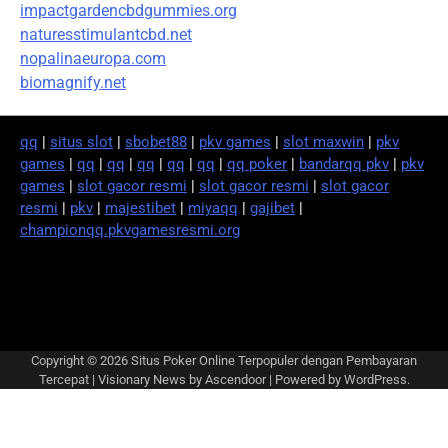
impactgardencbdgummies.org
naturesstimulantcbd.net
nopalinaeuropa.com
biomagnify.net
qq
|
situs slot
|
sbobet88
|
pkv games
|
slot maxwin
|
pkv
games
|
qq
|
qq
|
qq
|
qq
|
qq
|
qq poker
|
bandarqq pkv
|
pkv
games
|
slot gacor resmi
|
slot gacor resmi
|
slot gacor
resmi
|
pkv
|
majestibet
|
miyaqq
|
gajibet
|
championqq.pkvgamesresmi.org
Copyright © 2026
Situs Poker Online Terpopuler dengan Pembayaran
Tercepat
| Visionary News by
Ascendoor
| Powered by
WordPress
.