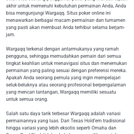
akhir untuk memenuhi kebutuhan permainan Anda, Anda
bisa mengunjungi Wargaqq. Situs poker online ini
menawarkan berbagai macam permainan dan turnamen
yang pasti akan membuat Anda terhibur selama berjam-
jam.
Wargaqq terkenal dengan antarmukanya yang ramah
pengguna, sehingga memudahkan pemain dari semua
tingkat keahlian untuk menavigasi situs dan menemukan
permainan yang paling sesuai dengan preferensi mereka.
Apakah Anda seorang pemula yang ingin mempelajari
seluk-beluknya atau seorang profesional berpengalaman
yang mencari tantangan, Wargaqq memiliki sesuatu
untuk semua orang.
Salah satu daya tarik terbesar Wargaqq adalah variasi
permainannya yang luas. Dari Texas Hold’em tradisional
hingga variasi yang lebih eksotis seperti Omaha dan