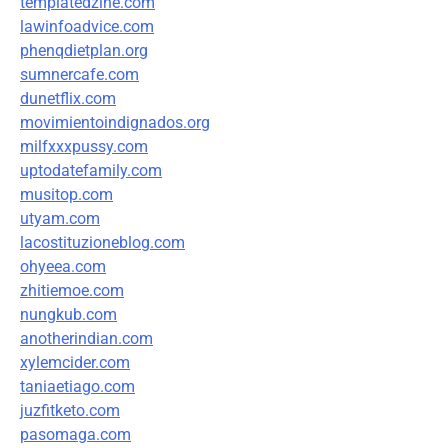
templatedzine.com
lawinfoadvice.com
phenqdietplan.org
sumnercafe.com
dunetflix.com
movimientoindignados.org
milfxxxpussy.com
uptodatefamily.com
musitop.com
utyam.com
lacostituzioneblog.com
ohyeea.com
zhitiemoe.com
nungkub.com
anotherindian.com
xylemcider.com
taniaetiago.com
juzfitketo.com
pasomaga.com