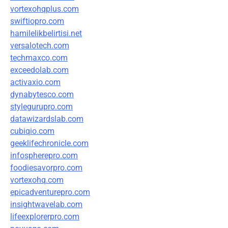
vortexohqplus.com
swiftiopro.com
hamilelikbelirtisi.net
versalotech.com
techmaxco.com
exceedolab.com
activaxio.com
dynabytesco.com
stylegurupro.com
datawizardslab.com
cubiqio.com
geeklifechronicle.com
infospherepro.com
foodiesavorpro.com
vortexohq.com
epicadventurepro.com
insightwavelab.com
lifeexplorerpro.com