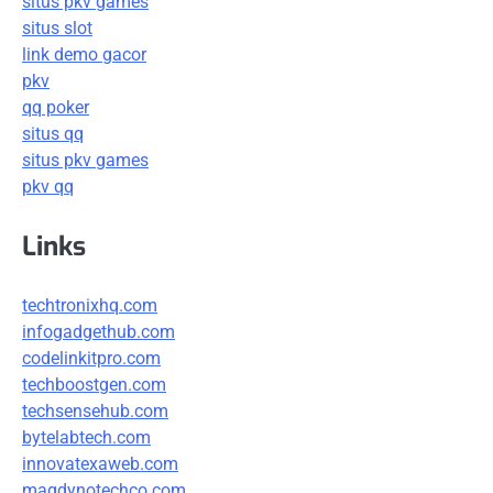
situs pkv games
situs slot
link demo gacor
pkv
qq poker
situs qq
situs pkv games
pkv qq
Links
techtronixhq.com
infogadgethub.com
codelinkitpro.com
techboostgen.com
techsensehub.com
bytelabtech.com
innovatexaweb.com
magdynotechco.com