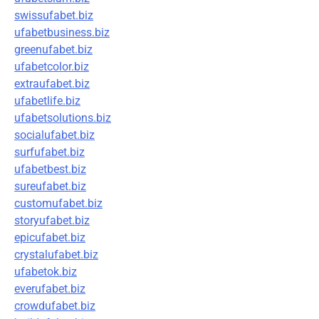
swissufabet.biz
ufabetbusiness.biz
greenufabet.biz
ufabetcolor.biz
extraufabet.biz
ufabetlife.biz
ufabetsolutions.biz
socialufabet.biz
surfufabet.biz
ufabetbest.biz
sureufabet.biz
customufabet.biz
storyufabet.biz
epicufabet.biz
crystalufabet.biz
ufabetok.biz
everufabet.biz
crowdufabet.biz