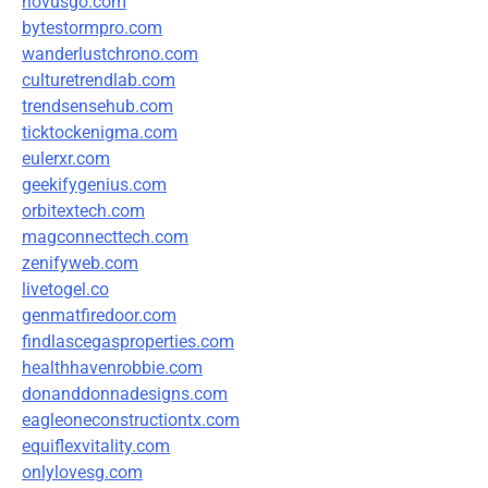
novusgo.com
bytestormpro.com
wanderlustchrono.com
culturetrendlab.com
trendsensehub.com
ticktockenigma.com
eulerxr.com
geekifygenius.com
orbitextech.com
magconnecttech.com
zenifyweb.com
livetogel.co
genmatfiredoor.com
findlascegasproperties.com
healthhavenrobbie.com
donanddonnadesigns.com
eagleoneconstructiontx.com
equiflexvitality.com
onlylovesg.com