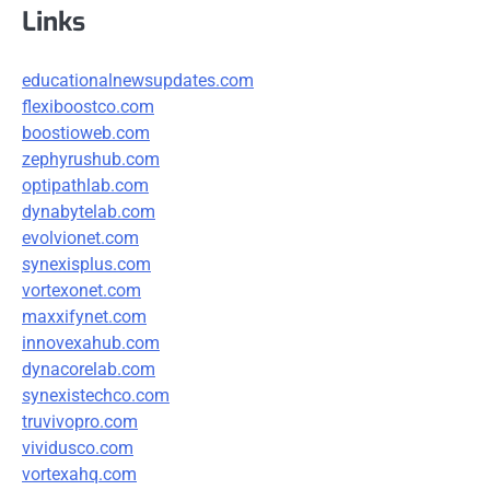
Links
educationalnewsupdates.com
flexiboostco.com
boostioweb.com
zephyrushub.com
optipathlab.com
dynabytelab.com
evolvionet.com
synexisplus.com
vortexonet.com
maxxifynet.com
innovexahub.com
dynacorelab.com
synexistechco.com
truvivopro.com
vividusco.com
vortexahq.com